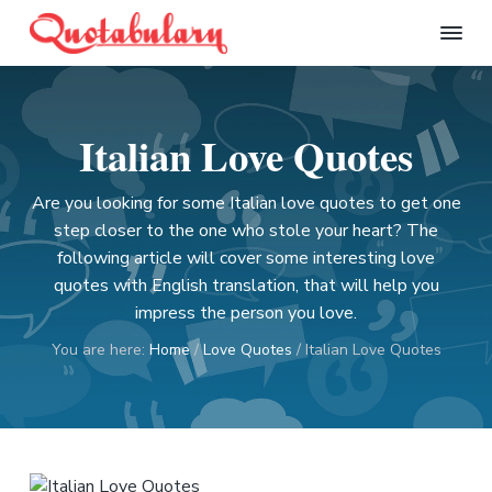
S
S
S
S
k
k
k
k
Q
i
i
i
i
u
p
p
p
p
o
t
t
t
t
t
Italian Love Quotes
a
o
o
o
o
b
p
m
p
f
u
l
Are you looking for some Italian love quotes to get one
r
a
r
o
a
step closer to the one who stole your heart? The
i
i
i
o
r
following article will cover some interesting love
m
n
m
t
y
quotes with English translation, that will help you
a
c
a
e
impress the person you love.
r
o
r
r
y
n
y
You are here:
Home
/
Love Quotes
/
Italian Love Quotes
n
t
s
a
e
i
v
n
d
i
t
e
g
b