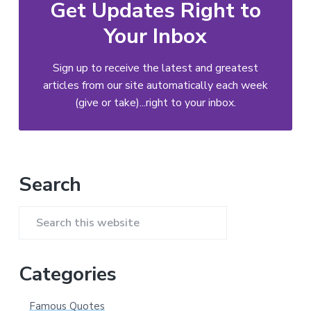
Get Updates Right to
Your Inbox
Sign up to receive the latest and greatest
articles from our site automatically each week
(give or take)...right to your inbox.
Primary
Search
Sidebar
Search
this
website
Categories
Famous Quotes